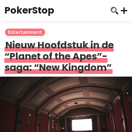
PokerStop
Entertainment
Nieuw Hoofdstuk in de
“Planet of the Apes”-
saga: “New Kingdom”