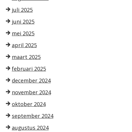
juli 2025
juni 2025
mei 2025
april 2025
maart 2025
februari 2025
december 2024
november 2024
oktober 2024
september 2024
augustus 2024