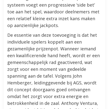
systeem voegt een progressieve ‘side bet’
toe aan het spel, waardoor deelnemers met
een relatief kleine extra inzet kans maken
op aanzienlijke jackpots.
De essentie van deze toevoeging is dat het
individuele spelers koppelt aan een
gezamenlijke prijzenpot. Wanneer iemand
een kwalificerende hand heeft, wordt er een
gemeenschappelijk rad geactiveerd, wat
zorgt voor een moment van gedeelde
spanning aan de tafel. Volgens John
Hemberger, leidinggevende bij AGS, wordt
dit concept doorgaans goed ontvangen
omdat het zorgt voor extra energie en
betrokkenheid in de zaal. Anthony Ventura,