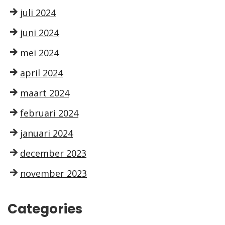
juli 2024
juni 2024
mei 2024
april 2024
maart 2024
februari 2024
januari 2024
december 2023
november 2023
Categories