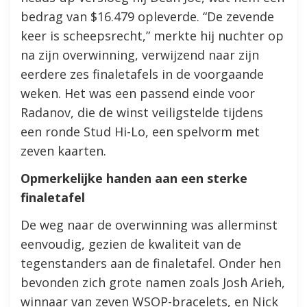
bedrag van $16.479 opleverde. “De zevende
keer is scheepsrecht,” merkte hij nuchter op
na zijn overwinning, verwijzend naar zijn
eerdere zes finaletafels in de voorgaande
weken. Het was een passend einde voor
Radanov, die de winst veiligstelde tijdens
een ronde Stud Hi-Lo, een spelvorm met
zeven kaarten.
Opmerkelijke handen aan een sterke
finaletafel
De weg naar de overwinning was allerminst
eenvoudig, gezien de kwaliteit van de
tegenstanders aan de finaletafel. Onder hen
bevonden zich grote namen zoals Josh Arieh,
winnaar van zeven WSOP-bracelets, en Nick