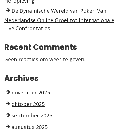
Heropleving
De Dynamische Wereld van Poker: Van
Nederlandse Online Groei tot Internationale
Live Confrontaties
Recent Comments
Geen reacties om weer te geven.
Archives
november 2025
oktober 2025
september 2025
augustus 2025