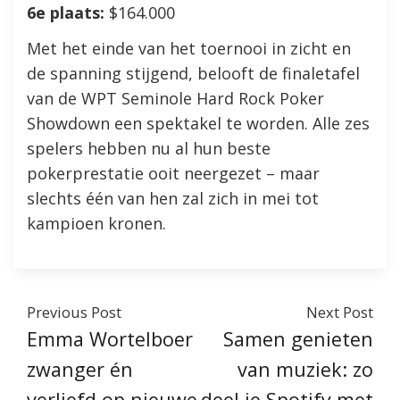
6e plaats:
$164.000
Met het einde van het toernooi in zicht en
de spanning stijgend, belooft de finaletafel
van de WPT Seminole Hard Rock Poker
Showdown een spektakel te worden. Alle zes
spelers hebben nu al hun beste
pokerprestatie ooit neergezet – maar
slechts één van hen zal zich in mei tot
kampioen kronen.
Previous Post
Next Post
Emma Wortelboer
Samen genieten
zwanger én
van muziek: zo
verliefd op nieuwe
deel je Spotify met