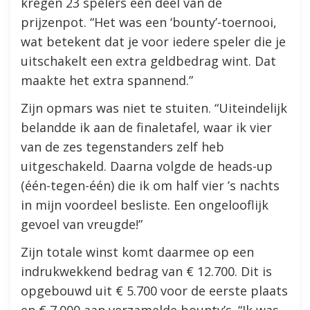
kregen 23 spelers een deel van de
prijzenpot. “Het was een ‘bounty’-toernooi,
wat betekent dat je voor iedere speler die je
uitschakelt een extra geldbedrag wint. Dat
maakte het extra spannend.”
Zijn opmars was niet te stuiten. “Uiteindelijk
belandde ik aan de finaletafel, waar ik vier
van de zes tegenstanders zelf heb
uitgeschakeld. Daarna volgde de heads-up
(één-tegen-één) die ik om half vier ’s nachts
in mijn voordeel besliste. Een ongelooflijk
gevoel van vreugde!”
Zijn totale winst komt daarmee op een
indrukwekkend bedrag van € 12.700. Dit is
opgebouwd uit € 5.700 voor de eerste plaats
en € 7.000 aan verzamelde bounty’s. “Ik was