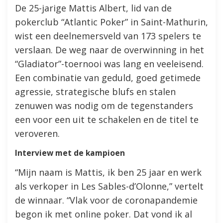
De 25-jarige Mattis Albert, lid van de
pokerclub “Atlantic Poker” in Saint-Mathurin,
wist een deelnemersveld van 173 spelers te
verslaan. De weg naar de overwinning in het
“Gladiator”-toernooi was lang en veeleisend.
Een combinatie van geduld, goed getimede
agressie, strategische blufs en stalen
zenuwen was nodig om de tegenstanders
een voor een uit te schakelen en de titel te
veroveren.
Interview met de kampioen
“Mijn naam is Mattis, ik ben 25 jaar en werk
als verkoper in Les Sables-d’Olonne,” vertelt
de winnaar. “Vlak voor de coronapandemie
begon ik met online poker. Dat vond ik al