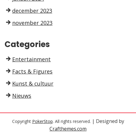
december 2023
november 2023
Categories
Entertainment
Facts & Figures
Kunst & cultuur
Nieuws
| Designed by
Copyright
PokerStop
. All rights reserved.
Crafthemes.com