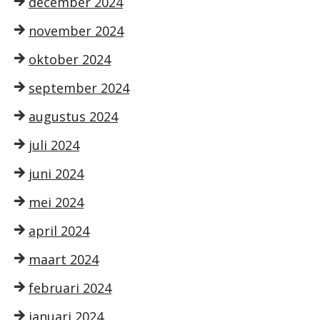
december 2024
november 2024
oktober 2024
september 2024
augustus 2024
juli 2024
juni 2024
mei 2024
april 2024
maart 2024
februari 2024
januari 2024