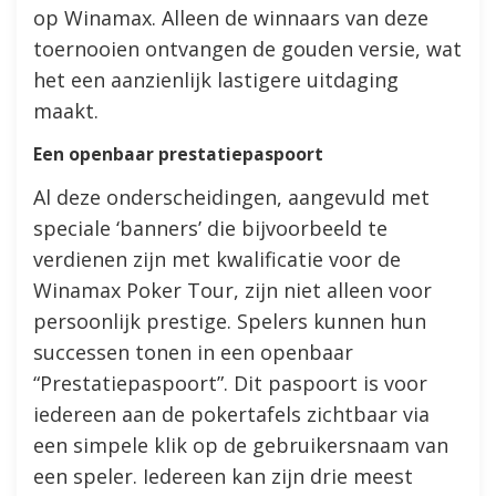
op Winamax. Alleen de winnaars van deze
toernooien ontvangen de gouden versie, wat
het een aanzienlijk lastigere uitdaging
maakt.
Een openbaar prestatiepaspoort
Al deze onderscheidingen, aangevuld met
speciale ‘banners’ die bijvoorbeeld te
verdienen zijn met kwalificatie voor de
Winamax Poker Tour, zijn niet alleen voor
persoonlijk prestige. Spelers kunnen hun
successen tonen in een openbaar
“Prestatiepaspoort”. Dit paspoort is voor
iedereen aan de pokertafels zichtbaar via
een simpele klik op de gebruikersnaam van
een speler. Iedereen kan zijn drie meest