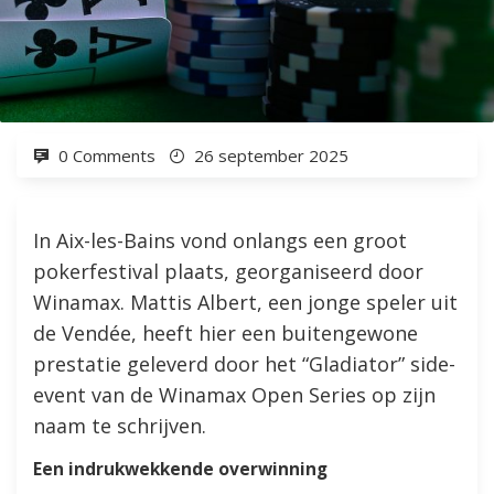
0 Comments
26 september 2025
In Aix-les-Bains vond onlangs een groot
pokerfestival plaats, georganiseerd door
Winamax. Mattis Albert, een jonge speler uit
de Vendée, heeft hier een buitengewone
prestatie geleverd door het “Gladiator” side-
event van de Winamax Open Series op zijn
naam te schrijven.
Een indrukwekkende overwinning