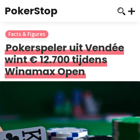
PokerStop
Facts & Figures
Pokerspeler uit Vendée
wint € 12.700 tijdens
Winamax Open