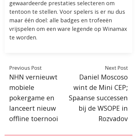
gewaardeerde prestaties selecteren om
tentoon te stellen. Voor spelers is er nu dus
maar één doel: alle badges en trofeeën
vrijspelen om een ware legende op Winamax
te worden.
Previous Post
Next Post
NHN vernieuwt
Daniel Moscoso
mobiele
wint de Mini CEP;
pokergame en
Spaanse successen
lanceert nieuw
bij de WSOPE in
offline toernooi
Rozvadov