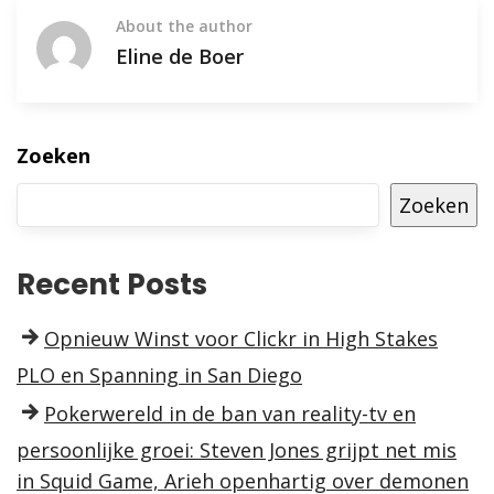
About the author
Eline de Boer
Zoeken
Zoeken
Recent Posts
Opnieuw Winst voor Clickr in High Stakes
PLO en Spanning in San Diego
Pokerwereld in de ban van reality-tv en
persoonlijke groei: Steven Jones grijpt net mis
in Squid Game, Arieh openhartig over demonen