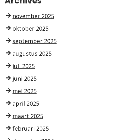
Archives
november 2025
oktober 2025
september 2025
augustus 2025
juli 2025
juni 2025
mei 2025
april 2025
maart 2025
februari 2025